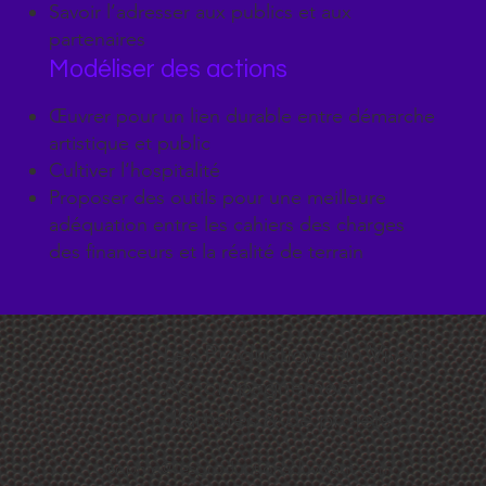
Savoir l’adresser aux publics et aux
partenaires
Modéliser des actions
Œuvrer pour un lien durable entre démarche
artistique et public
Cultiver l’hospitalité
Proposer des outils pour une meilleure
adéquation entre les cahiers des charges
des financeurs et la réalité de terrain
Les Productions du Vivant
Accompagnement
d’artistes & de projets
sophie@lesproductionsduvivant.com